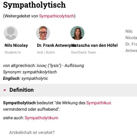
Sympatholytisch
(Weitergeleitet von
Sympathicolytisch
)
Nils
Nicola
Dr. Fr
Nils Nicolay
Dr. Frank Antwerpes
Natascha van den Höfel
Antwe
Student/in
Arzt | Ärztin
DocCheck Team
+ 2
von altgriechisch: λύσις ("lysis") - Auflösung
Synonym: sympathikolytisch
Englisch
: sympatholytic
Definition
Sympatholytisch
bedeutet "die Wirkung des
Sympathikus
vermindernd oder aufhebend".
siehe auch
:
Sympatholytikum
Artikelinhalt ist veraltet?