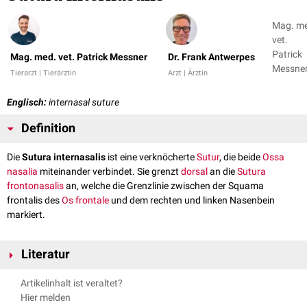
Mag. m
vet.
Patrick
Mag. med. vet. Patrick Messner
Dr. Frank Antwerpes
Messner
Tierarzt | Tierärztin
Arzt | Ärztin
Dr. Fran
Antwer
Englisch:
internasal suture
Definition
Die
Sutura internasalis
ist eine verknöcherte
Sutur
, die beide
Ossa
nasalia
miteinander verbindet. Sie grenzt
dorsal
an die
Sutura
frontonasalis
an, welche die Grenzlinie zwischen der Squama
frontalis des
Os frontale
und dem rechten und linken Nasenbein
markiert.
Literatur
"Taschenatlas Anatomie 1, Bewegungsapparat" - Werner Platzer,
Artikelinhalt ist veraltet?
Thieme-Verlag, 10. Auflage
Hier melden