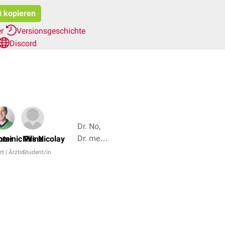
t kopieren
er
Versionsgeschichte
Discord
Dr. No,
Dr. med.
nter
ominic Prinz
Nils Nicolay
Miriam
zt | Ärztin
Student/in
Dodegge
+ 5