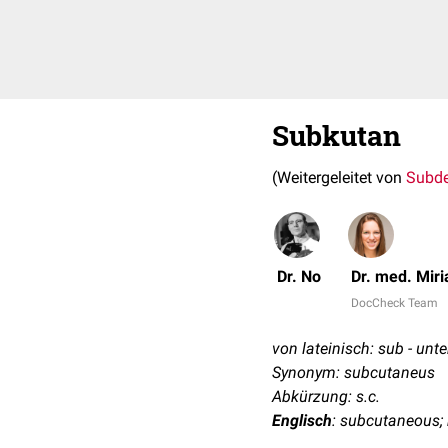
Subkutan
(Weitergeleitet von
Subd
Dr. No
Dr. med. Mir
DocCheck Team
von lateinisch: sub - unter
Synonym: subcutaneus
Abkürzung: s.c.
Englisch
: subcutaneous;