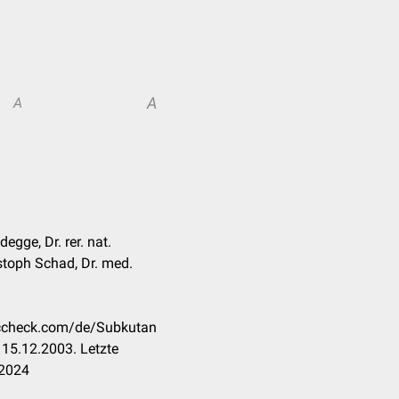
A
A
egge, Dr. rer. nat.
stoph Schad, Dr. med.
doccheck.com/de/Subkutan
15.12.2003. Letzte
.2024