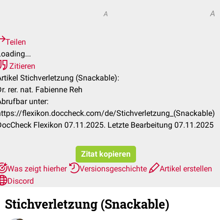
A
A
A
Teilen
oading...
Zitieren
rtikel Stichverletzung (Snackable):
r. rer. nat. Fabienne Reh
Abrufbar unter:
https://flexikon.doccheck.com/de/Stichverletzung_(Snackable)
DocCheck Flexikon 07.11.2025. Letzte Bearbeitung 07.11.2025
Zitat kopieren
Was zeigt hierher
Versionsgeschichte
Artikel erstellen
Discord
Stichverletzung (Snackable)