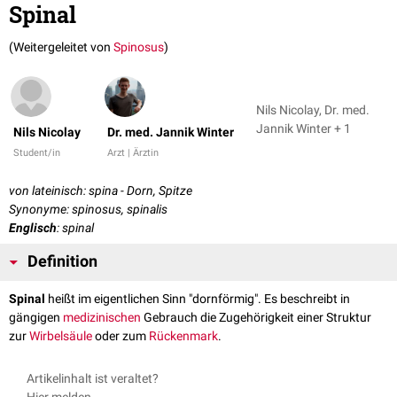
Spinal
(Weitergeleitet von
Spinosus
)
Nils Nicolay, Dr. med.
Jannik Winter + 1
Nils Nicolay
Dr. med. Jannik Winter
Student/in
Arzt | Ärztin
von lateinisch: spina - Dorn, Spitze
Synonyme: spinosus, spinalis
Englisch
: spinal
Definition
Spinal
heißt im eigentlichen Sinn "dornförmig". Es beschreibt in
gängigen
medizinischen
Gebrauch die Zugehörigkeit einer Struktur
zur
Wirbelsäule
oder zum
Rückenmark
.
Artikelinhalt ist veraltet?