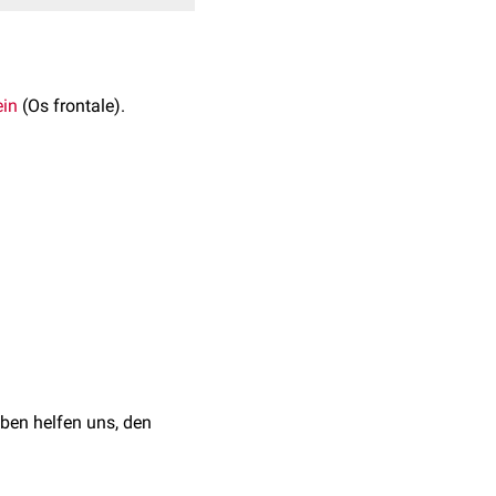
ein
(Os frontale).
. Sie projiziert sich
essus frontalis maxillae
ihrer Härte erschweren.
len.
salis Interna)
,
ben helfen uns, den