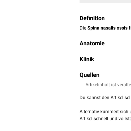
Definition
Die
Spina nasalis ossis f
Anatomie
Die Spina nasalis ossis f
Klinik
schräg nach
anteroinferi
zu liegen.
Die Spina nasalis ossis 
Quellen
Bei stark ausgeprägten
S
Artikelinhalt ist veralt
Platzer, Taschenatla
Hosemann et al.,
Clin
Du kannst den Artikel se
Otolaryngology–Head
Alternativ kümmert sich
Artikel schnell und vollst