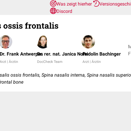
Was zeigt hierher
Versionsgesch
Discord
 ossis frontalis
M
Dr. Frank Antwerpes
Dr. rer. nat. Janica Nolte
Fridolin Bachinger
Arzt | Ärztin
DocCheck Team
Arzt | Ärztin
is ossis frontalis, Spina nasalis interna, Spina nasalis superio
frontal bone