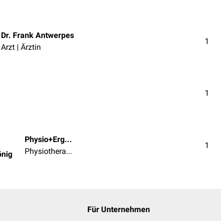
Dr. Frank Antwerpes
1
Arzt | Ärztin
1
Physio+Ergoth. Doris Hönig
1
Physiotherapeut/in
önig
Für Unternehmen