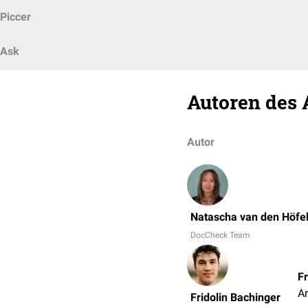
Piccer
Ask
Autoren des 
Autor
Natascha van den Höfe
DocCheck Team
Fr
Ar
Fridolin Bachinger