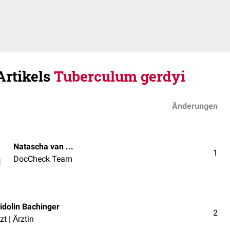
Artikels
Tuberculum gerdyi
Änderungen
Natascha van den Höfel
1
DocCheck Team
l
idolin Bachinger
2
zt | Ärztin