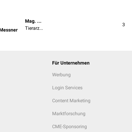
Mag. med. vet. Patrick Messner
3
Tierarzt | Tierärztin
 Messner
Für Unternehmen
Werbung
Login Services
Content Marketing
Marktforschung
CME-Sponsoring