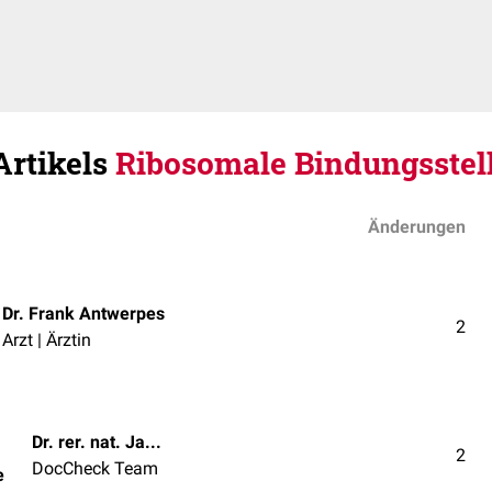
Artikels
Ribosomale Bindungsstel
Änderungen
Dr. Frank Antwerpes
2
Arzt | Ärztin
Dr. rer. nat. Janica Nolte
2
DocCheck Team
e