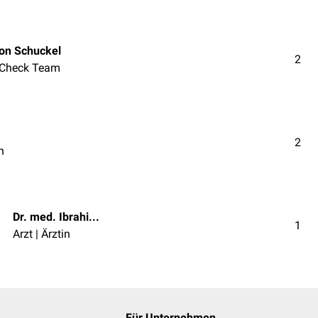
on Schuckel
2
Check Team
2
n
Dr. med. Ibrahim Güler
1
Arzt | Ärztin
Für Unternehmen