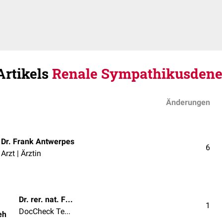
Artikels
Renale Sympathikusdene
Änderungen
Dr. Frank Antwerpes
6
Arzt | Ärztin
Dr. rer. nat. Fabienne Reh
1
DocCheck Team
eh