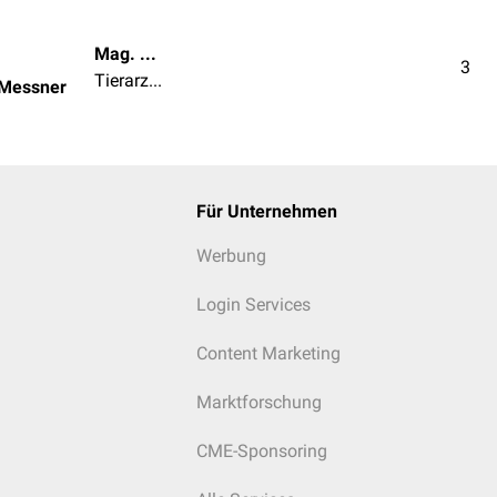
Mag. med. vet. Patrick Messner
3
Tierarzt | Tierärztin
 Messner
Für Unternehmen
Werbung
Login Services
Content Marketing
Marktforschung
CME-Sponsoring