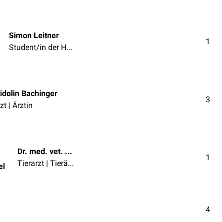
Simon Leitner
1
Student/in der Humanmedizin
idolin Bachinger
3
zt | Ärztin
Dr. med. vet. Karl Strebel
1
Tierarzt | Tierärztin
el
4