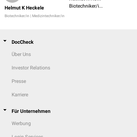
Biotechniker/in | Medizintechniker/in
Helmut K Heckele
Biotechniker/in | Medizintechniker/in
DocCheck
Über Uns
Investor Relations
Presse
Karriere
Für Unternehmen
Werbung
Login Services