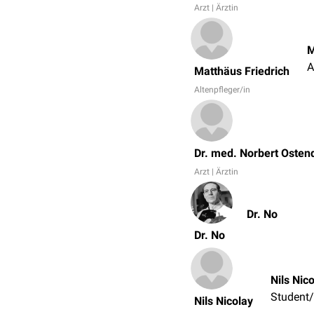
Arzt | Ärztin
M
A
Matthäus Friedrich
Altenpfleger/in
Dr. med. Norbert Osten
Arzt | Ärztin
Dr. No
Dr. No
Nils Nic
Student/
Nils Nicolay