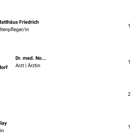
atthäus Friedrich
1
ltenpfleger/in
Dr. med. Norbert Ostendorf
1
Arzt | Ärztin
dorf
2
olay
1
in