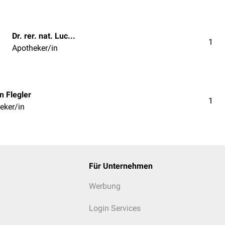
Dr. rer. nat. Luca Zinser
1
Apotheker/in
n Flegler
1
eker/in
Für Unternehmen
Werbung
Login Services