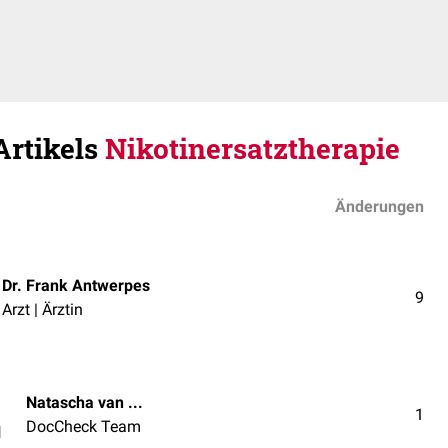
Artikels
Nikotinersatztherapie
Änderungen
Dr. Frank Antwerpes
9
Arzt | Ärztin
Natascha van den Höfel
1
DocCheck Team
l