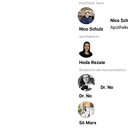
DocCheck Team
Nico Sch
Apotheke
Nico Schulz
Apotheker/in
Hoda Rezaie
Student/in der Humanmedizin
Dr. No
Dr. No
Sö Marx