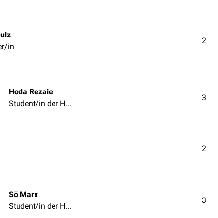
ulz
2
r/in
Hoda Rezaie
3
Student/in der Humanmedizin
2
Sö Marx
3
Student/in der Humanmedizin