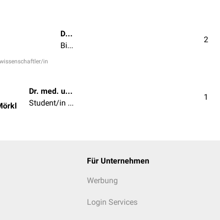
Dipl.-Biol. Timo Freyer
2
Biologe/in | Chemiker/in | Naturwissenschaftler/in
rwissenschaftler/in
Dr. med. univ. Sabrina Mörkl
1
Student/in der Humanmedizin
Mörkl
Für Unternehmen
Werbung
Login Services