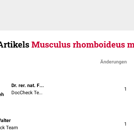
Artikels
Musculus rhomboideus m
Änderungen
Dr. rer. nat. Fabienne Reh
1
DocCheck Team
eh
alter
1
ck Team