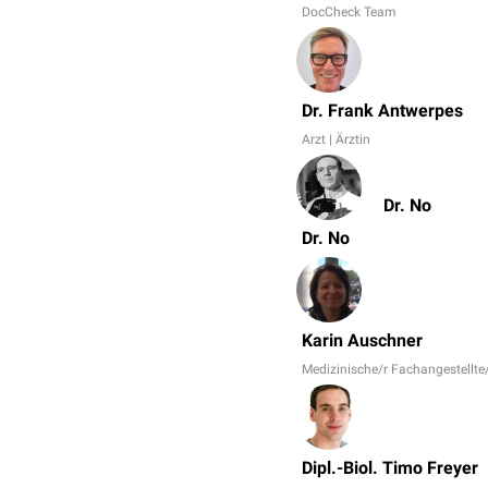
DocCheck Team
Dr. Frank Antwerpes
Arzt | Ärztin
Dr. No
Dr. No
Karin Auschner
Medizinische/r Fachangestellte
Dipl.-Biol. Timo Freyer