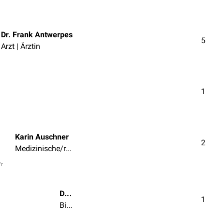
Dr. Frank Antwerpes
5
Arzt | Ärztin
1
Karin Auschner
2
Medizinische/r Fachangestellte/r
/r
Dipl.-Biol. Timo Freyer
1
Biologe/in | Chemiker/in | Naturwissenschaftler/in