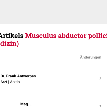
Artikels
Musculus abductor pollic
dizin)
Änderungen
Dr. Frank Antwerpes
2
Arzt | Ärztin
Mag. med. vet. Patrick Messner
2