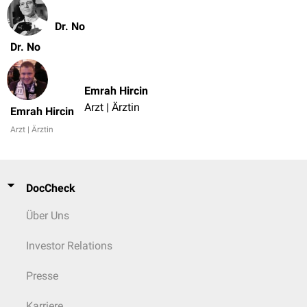
Dr. No
Dr. No
Emrah Hircin
Arzt | Ärztin
Emrah Hircin
Arzt | Ärztin
DocCheck
Über Uns
Investor Relations
Presse
Karriere