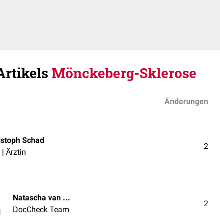
Artikels
Mönckeberg-Sklerose
Änderungen
istoph Schad
2
 | Ärztin
Natascha van den Höfel
2
DocCheck Team
l