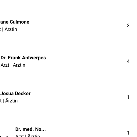
iane Culmone
3
 | Ärztin
Dr. Frank Antwerpes
4
Arzt | Ärztin
. Josua Decker
1
t | Ärztin
Dr. med. Norbert Ostendorf
1
Arzt | Ärztin