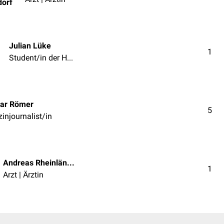
dorf
Julian Lüke
1
Student/in der Humanmedizin
ar Römer
5
injournalist/in
Andreas Rheinländer
1
Arzt | Ärztin