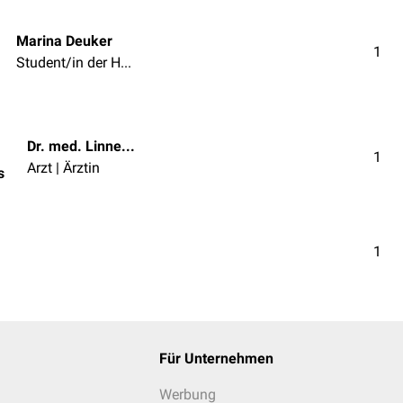
Marina Deuker
1
Student/in der Humanmedizin
Dr. med. Linnea Mathies
1
Arzt | Ärztin
s
1
Für Unternehmen
Werbung