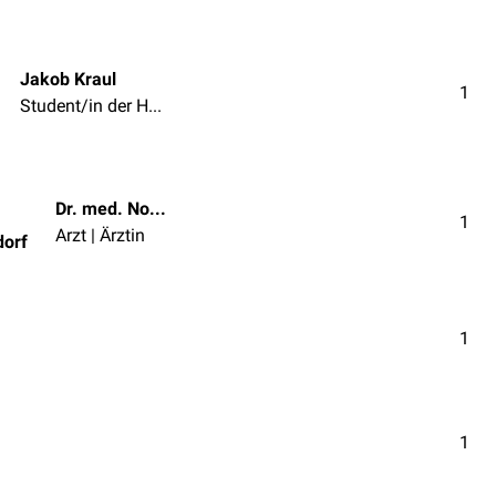
Jakob Kraul
1
Student/in der Humanmedizin
Dr. med. Norbert Ostendorf
1
Arzt | Ärztin
dorf
1
1