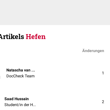
Artikels
Hefen
Änderungen
Natascha van den Höfel
1
DocCheck Team
l
Saad Hussain
2
Student/in der Humanmedizin