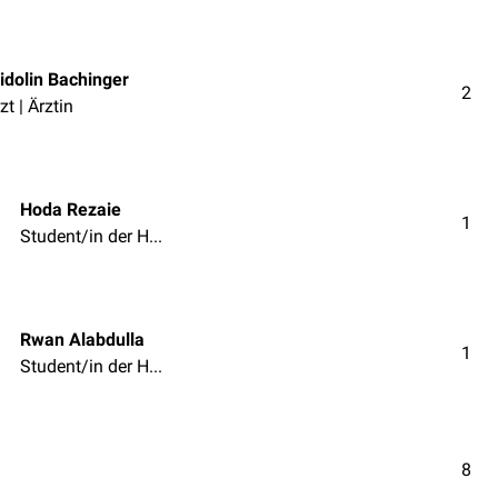
idolin Bachinger
2
zt | Ärztin
Hoda Rezaie
1
Student/in der Humanmedizin
Rwan Alabdulla
1
Student/in der Humanmedizin
8