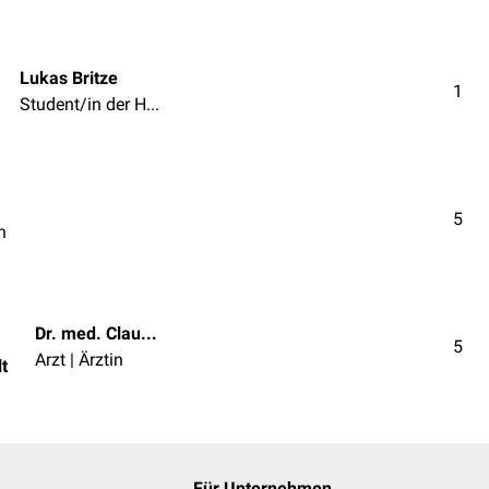
Lukas Britze
1
Student/in der Humanmedizin
5
n
Dr. med. Claudio Seppelt
5
Arzt | Ärztin
t
Für Unternehmen