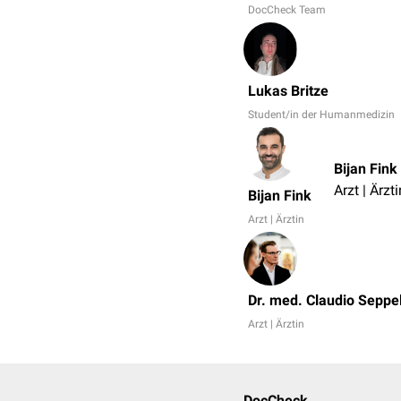
DocCheck Team
Lukas Britze
Student/in der Humanmedizin
Bijan Fink
Arzt | Ärzti
Bijan Fink
Arzt | Ärztin
Dr. med. Claudio Seppel
Arzt | Ärztin
DocCheck