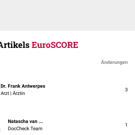
Artikels
EuroSCORE
Änderungen
Dr. Frank Antwerpes
3
Arzt | Ärztin
Natascha van den Höfel
1
DocCheck Team
l