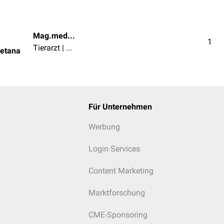
Mag.med.vet. Diara Smetana
1
Tierarzt | Tierärztin
metana
Für Unternehmen
Werbung
Login Services
Content Marketing
Marktforschung
CME-Sponsoring