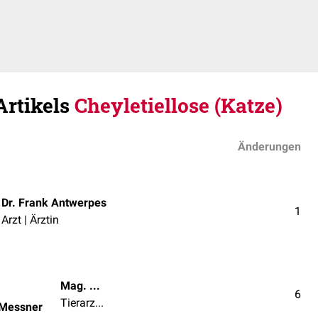
Artikels
Cheyletiellose (Katze)
Änderungen
Dr. Frank Antwerpes
1
Arzt | Ärztin
Mag. med. vet. Patrick Messner
6
Tierarzt | Tierärztin
 Messner