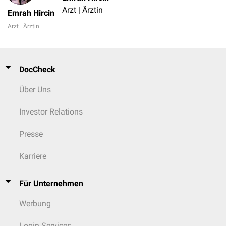
Arzt | Ärztin
Emrah Hircin
Arzt | Ärztin
DocCheck
Über Uns
Investor Relations
Presse
Karriere
Für Unternehmen
Werbung
Login Services