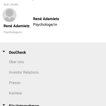
Arzt | Ärztin
René Adamietz
Psychologe/in
René Adamietz
Psychologe/in
DocCheck
Über Uns
Investor Relations
Presse
Karriere
Für Unternehmen