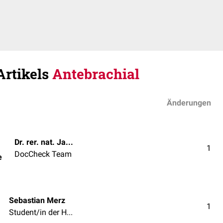
Artikels
Antebrachial
Änderungen
Dr. rer. nat. Janica Nolte
1
DocCheck Team
e
Sebastian Merz
1
Student/in der Humanmedizin