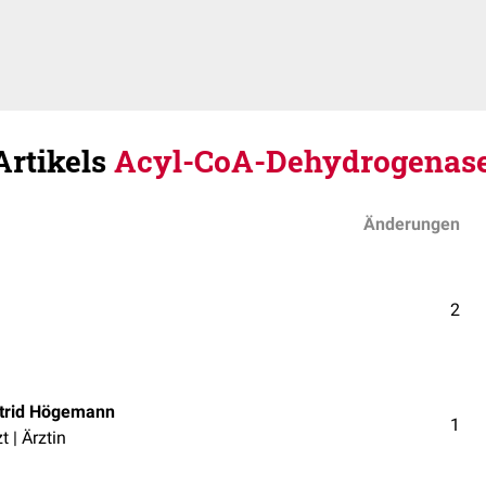
Artikels
Acyl-CoA-Dehydrogenase
Änderungen
2
trid Högemann
1
t | Ärztin