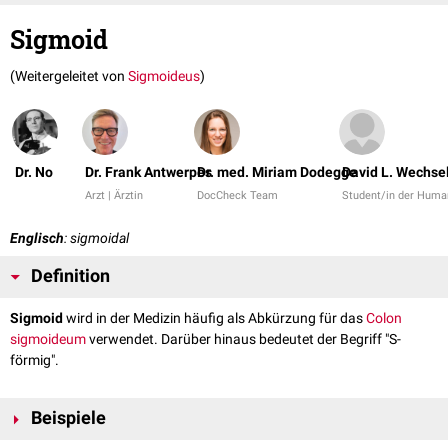
Sigmoid
(Weitergeleitet von
Sigmoideus
)
Dr. No
Dr. Frank Antwerpes
Dr. med. Miriam Dodegge
David L. Wechse
Arzt | Ärztin
DocCheck Team
Student/in der Huma
Englisch
: sigmoidal
Definition
Sigmoid
wird in der Medizin häufig als Abkürzung für das
Colon
sigmoideum
verwendet. Darüber hinaus bedeutet der Begriff "S-
förmig".
Beispiele