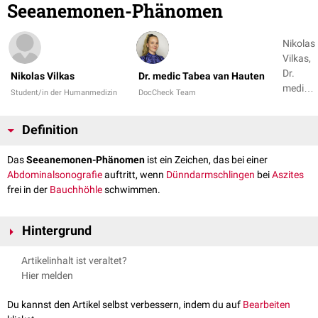
Seeanemonen-Phänomen
Nikolas
Vilkas,
Dr.
Nikolas Vilkas
Dr. medic Tabea van Hauten
medic
Student/in der Humanmedizin
DocCheck Team
Tabea
van
Definition
Hauten
Das
Seeanemonen-Phänomen
ist ein Zeichen, das bei einer
Abdominalsonografie
auftritt, wenn
Dünndarmschlingen
bei
Aszites
frei in der
Bauchhöhle
schwimmen.
Hintergrund
Normalerweise liegen die Darmschlingen in der
Peritonealhöhle
dicht
Artikelinhalt ist veraltet?
aneinander. Durch die Flüssigkeitsansammlung (Aszites) trennen sich
Hier melden
die Darmschlingen voneinander. Da der Darm gasgefüllt ist, erhält er
Auftrieb. Die Dünndarmschlingen können durch ihre
Peristaltik
und die
Du kannst den Artikel selbst verbessern, indem du auf
Bearbeiten
Flüssigkeitsströmung wellenartig hin und her flottieren. Dies erinnert