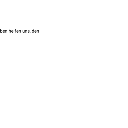
exsudat
aufgenommen.
ben helfen uns, den