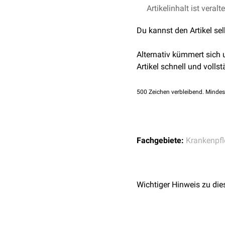
Durch einen Schaumverb
Artikelinhalt ist veralt
Daher ist ein solcher Ve
Du kannst den Artikel se
Alternativ kümmert sich
Artikel schnell und vollst
500
Zeichen verbleibend. Mindes
Fachgebiete:
Krankenpfl
Wichtiger Hinweis zu die