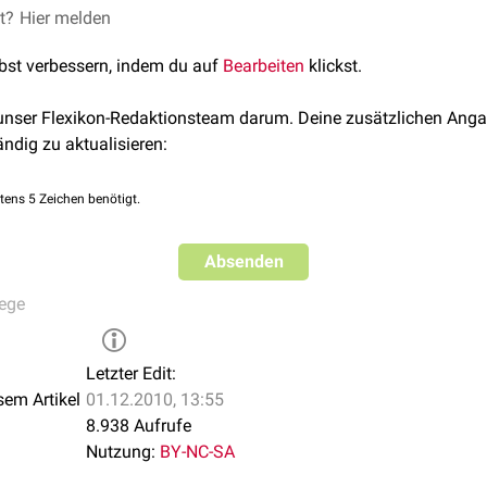
and wird eine feuchtes Wundmillieu geschaffen und das Wund
et?
Hier melden
rband für leicht nässende Wunden gut geeignet.
lbst verbessern, indem du auf
Bearbeiten
klickst.
 unser Flexikon-Redaktionsteam darum. Deine zusätzlichen Anga
ändig zu aktualisieren:
tens 5 Zeichen benötigt.
Absenden
ege
Letzter Edit:
sem Artikel
01.12.2010, 13:55
8.938 Aufrufe
Nutzung:
BY-NC-SA