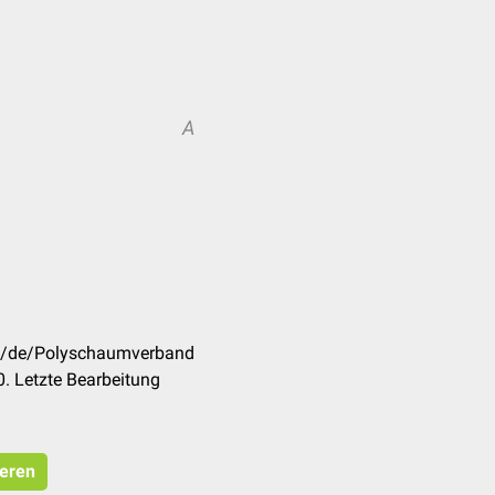
A
om/de/Polyschaumverband
. Letzte Bearbeitung
ieren