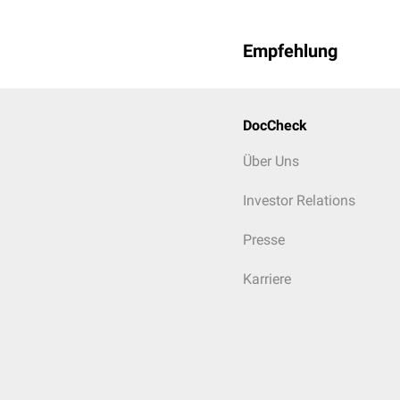
Empfehlung
DocCheck
Über Uns
Investor Relations
Presse
Karriere