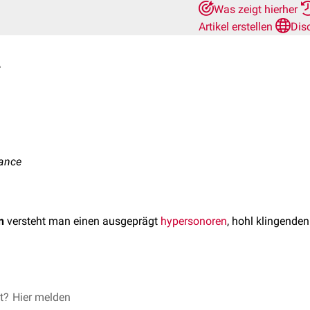
Was zeigt hierher
Artikel erstellen
Dis
n
nance
n
versteht man einen ausgeprägt
hypersonoren
, hohl klingende
et?
nemphysem
Hier melden