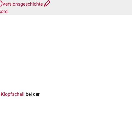
Versionsgeschichte
cord
n
Klopfschall
bei der