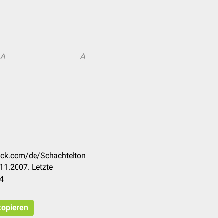
A
A
heck.com/de/Schachtelton
11.2007. Letzte
24
 kopieren