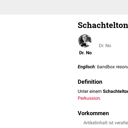
Schachtelto
Dr. No
Dr. No
Englisch
: bandbox reso
Definition
Unter einem
Schachtelto
Perkussion
.
Vorkommen
Artikelinhalt ist veralt
ausgeprägtes
Lunge