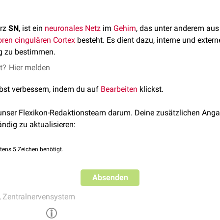
urz
SN
, ist ein
neuronales Netz
im
Gehirn
, das unter anderem aus
oren cingulären Cortex
besteht. Es dient dazu, interne und exter
ng zu bestimmen.
et?
Hier melden
lbst verbessern, indem du auf
Bearbeiten
klickst.
 unser Flexikon-Redaktionsteam darum. Deine zusätzlichen Anga
ändig zu aktualisieren:
tens 5 Zeichen benötigt.
Absenden
,
Zentralnervensystem