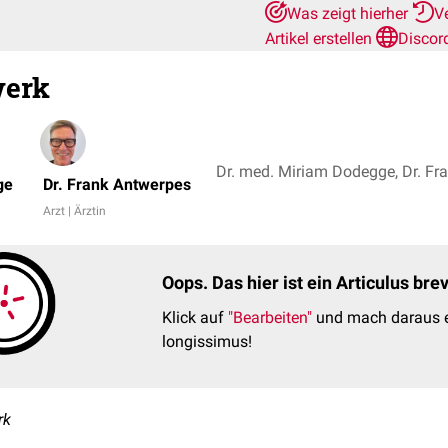
Was zeigt hierher
V
Artikel erstellen
Discor
werk
Dr. med. Miriam Dodegge, Dr. Fr
ge
Dr. Frank Antwerpes
Arzt | Ärztin
Oops. Das hier ist ein Articulus br
Klick auf
"Bearbeiten"
und mach daraus e
longissimus!
rk