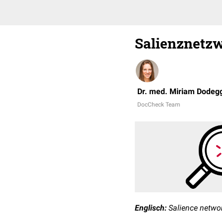
Salienznetz
Dr. med. Miriam Dodeg
DocCheck Team
Englisch:
Salience netwo