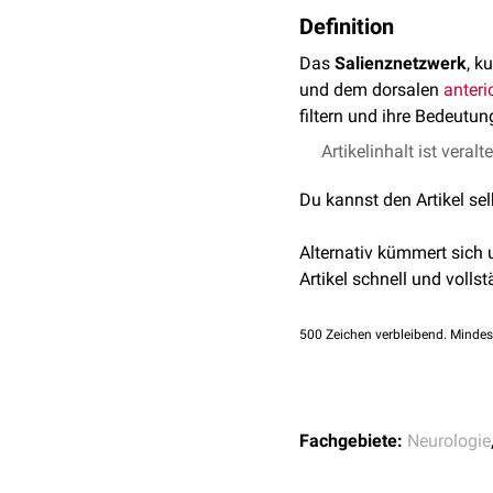
Definition
Das
Salienznetzwerk
, k
und dem dorsalen
anteri
filtern und ihre Bedeutu
Artikelinhalt ist veralt
Du kannst den Artikel se
Alternativ kümmert sich
Artikel schnell und vollst
500
Zeichen verbleibend. Mindes
Fachgebiete:
Neurologie