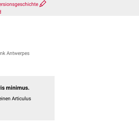
ersionsgeschichte
d
ank Antwerpes
evis minimus.
inen Articulus