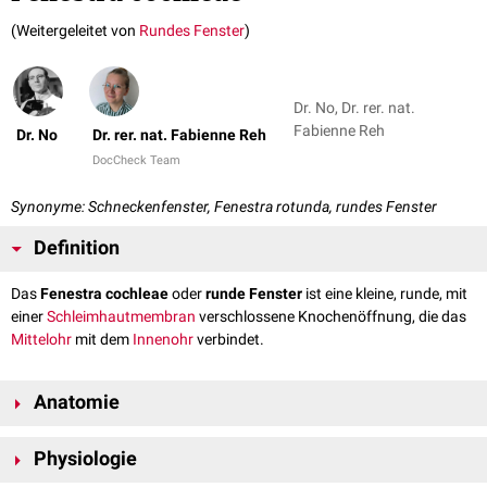
(Weitergeleitet von
Rundes Fenster
)
Dr. No, Dr. rer. nat.
Fabienne Reh
Dr. No
Dr. rer. nat. Fabienne Reh
DocCheck Team
Synonyme: Schneckenfenster, Fenestra rotunda, rundes Fenster
Definition
Das
Fenestra cochleae
oder
runde Fenster
ist eine kleine, runde, mit
einer
Schleimhautmembran
verschlossene Knochenöffnung, die das
Mittelohr
mit dem
Innenohr
verbindet.
Anatomie
Das runde Fenster liegt
inferior
des
ovalen Fensters
(Fenestra ovalis) in
Physiologie
der lateralen Wand des
Labyrinthvorhofs
und bildet das Ende der
Paukentreppe (
Scala tympani
) der
Cochlea
. Es ist durch das "zweite"