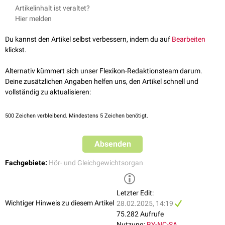
Das runde Fenster dient dem Schwingungsausgleich. Die Energie der hier
Artikelinhalt ist veraltet?
Trommelfell, die
Membrana tympanica secundaria
, verschlossen.
aus dem Innenohr einlaufenden Schallwellen wird an das Mittelohr
Hier melden
abgegeben.
Du kannst den Artikel selbst verbessern, indem du auf
Bearbeiten
klickst.
Alternativ kümmert sich unser Flexikon-Redaktionsteam darum.
Deine zusätzlichen Angaben helfen uns, den Artikel schnell und
vollständig zu aktualisieren:
500
Zeichen verbleibend. Mindestens 5 Zeichen benötigt.
Absenden
Fachgebiete:
Hör- und Gleichgewichtsorgan
Letzter Edit:
Wichtiger Hinweis zu diesem Artikel
28.02.2025, 14:19
75.282 Aufrufe
Nutzung:
BY-NC-SA