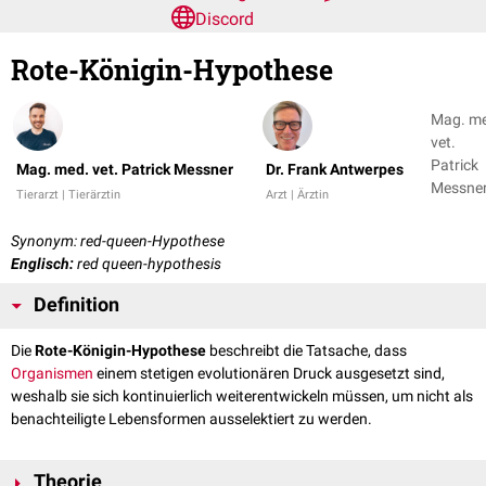
Discord
Rote-Königin-Hypothese
Mag. m
vet.
Patrick
Mag. med. vet. Patrick Messner
Dr. Frank Antwerpes
Messner
Tierarzt | Tierärztin
Arzt | Ärztin
Dr. Fran
Antwer
Synonym: red-queen-Hypothese
+ 1
Englisch:
red queen-hypothesis
Definition
Die
Rote-Königin-Hypothese
beschreibt die Tatsache, dass
Organismen
einem stetigen evolutionären Druck ausgesetzt sind,
weshalb sie sich kontinuierlich weiterentwickeln müssen, um nicht als
benachteiligte Lebensformen ausselektiert zu werden.
Theorie