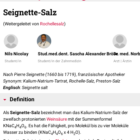
Seignette-Salz
(Weitergeleitet von
Rochellesalz
)
Nils Nicolay
Stud.med.dent. Sascha Alexander Bröse
Dr. med. Nor
Student/in
Student/in der Zahnmedizin
Arzt | Ärztin
Nach Pierre Seignette (1660 bis 1719), französischer Apotheker
Synonym: Kalium-Natrium-Tartrat, Rochelle-Salz, Preston-Salz
Englisch
: Seignette salt
Definition
Als
Seignette-Salz
bezeichnet man das Kalium-Natrium-Salz der
zweifach protonierten
Weinsäure
mit der Summenformel
KNaC
H
O
. Es hat die Fähigkeit, pro Molekül bis zu vier Moleküle
4
4
6
Wasser zu binden (KNaC
H
O
x 4 H
O).
4
4
6
2