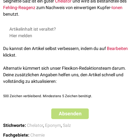
Seignette-Salz ist ein guter
Chelator
und wird als Bestandteil des
Fehling-Reagenz
zum Nachweis von einwertigen Kupfer-
Ionen
benutzt.
Artikelinhalt ist veraltet?
Hier melden
Du kannst den Artikel selbst verbessern, indem du auf
Bearbeiten
klickst.
Alternativ kümmert sich unser Flexikon-Redaktionsteam darum.
Deine zusätzlichen Angaben helfen uns, den Artikel schnell und
vollständig zu aktualisieren:
500
Zeichen verbleibend. Mindestens 5 Zeichen benötigt.
Absenden
Stichworte:
Chelator
,
Eponym
,
Salz
Fachgebiete:
Chemie