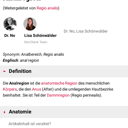
(Weitergeleitet von
Regio analis
)
Dr. No, Lisa Schönwälder
Dr. No
Lisa Schönwälder
DocCheck Team
Synonym: Analbereich, Regio analis
Englisch
: anal region
Definition
Die
Analregion
ist die
anatomische Region
des menschlichen
Körpers
, die den
Anus
(After) und die umliegenden Hautbezirke
beinhaltet. Sie ist Teil der
Dammregion
(Regio perinealis).
Anatomie
Die Regio analis folgt der Kontur des Anus und hat eine längsovale Form.
Artikelinhalt ist veraltet?
Ventral
grenzt sie an die
Regio urogenitalis
,
dorsal
an die
Regio sacralis
.