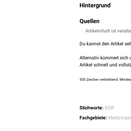
Hintergrund
Das Regierungskrankenha
Quellen
der politischen Führung
ehemaligen Militärärztli
Artikelinhalt ist veralt
Das Bundesarchiv - 
modernster medizinische
MDR Geschichte - R
eine breite Palette von m
Du kannst den Artikel se
Nomenklatura
, ab
Gesundheitseinrichtung
Alternativ kümmert sich
Die Existenz dieses Krank
Artikel schnell und vollst
sozialistischen Systems
aufgelöst.
500
Zeichen verbleibend. Mindes
Stichworte:
DDR
Fachgebiete:
Medizinges