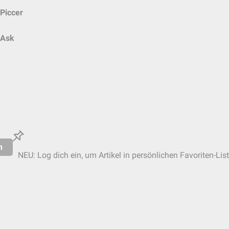
Piccer
Ask
n
NEU: Log dich ein, um Artikel in persönlichen Favoriten-Lis