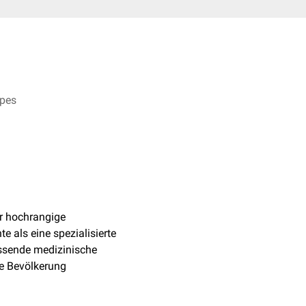
rpes
ür hochrangige
 als eine spezialisierte
assende medizinische
ne Bevölkerung