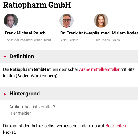
Ratiopharm GmbH
Frank Michael Rauch
Dr. Frank Antwerpes
Dr. med. Miriam Dode
Sonstiger medizinischer Beruf
Arzt | Ärztin
DocCheck Team
Definition
Die
Ratiopharm GmbH
ist ein deutscher
Arzneimittelhersteller
mit Sitz
in Ulm (Baden-Württemberg).
Hintergrund
Das Unternehmen wurde 1973 von Adolf Merckle in Blaubeuren (etwa 16
Artikelinhalt ist veraltet?
Kilometer westlich von Ulm) als Tochtergesellschaft der
Merckle
GmbH
Hier melden
gegründet. Seit 2010 gehört das Unternehmen zum israelischen
Teva
-
Konzern. Es hat in Deutschland rund 2.900 Mitarbeiter.
Du kannst den Artikel selbst verbessern, indem du auf
Bearbeiten
klickst.