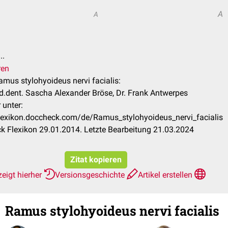
A
A
..
ren
Ramus stylohyoideus nervi facialis:
.dent. Sascha Alexander Bröse, Dr. Frank Antwerpes
 unter:
flexikon.doccheck.com/de/Ramus_stylohyoideus_nervi_facialis
 Flexikon 29.01.2014. Letzte Bearbeitung 21.03.2024
Zitat kopieren
eigt hierher
Versionsgeschichte
Artikel erstellen
Ramus stylohyoideus nervi facialis