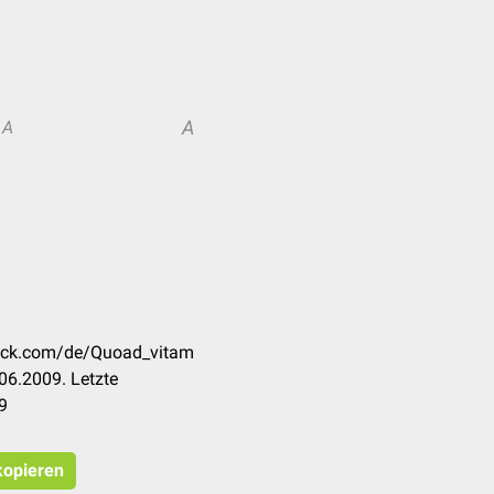
A
A
heck.com/de/Quoad_vitam
06.2009. Letzte
9
kopieren