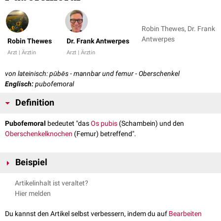
Robin Thewes, Dr. Frank
Antwerpes
Robin Thewes
Dr. Frank Antwerpes
Arzt | Ärztin
Arzt | Ärztin
von lateinisch: pūbēs - mannbar und femur - Oberschenkel
Englisch:
pubofemoral
Definition
Pubofemoral
bedeutet "das
Os pubis
(Schambein) und den
Oberschenkelknochen
(Femur) betreffend".
Beispiel
Ligamentum pubofemorale
Artikelinhalt ist veraltet?
Hier melden
Du kannst den Artikel selbst verbessern, indem du auf
Bearbeiten