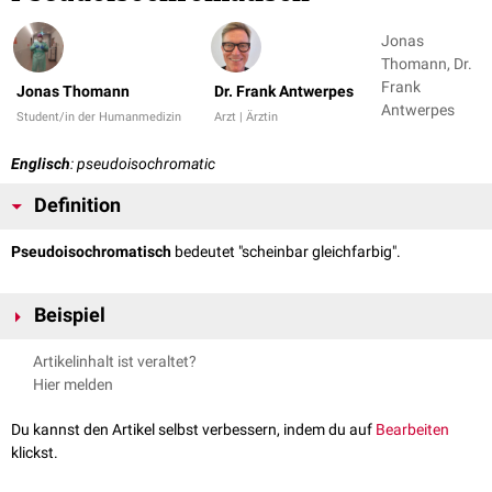
Jonas
Thomann, Dr.
Frank
Jonas Thomann
Dr. Frank Antwerpes
Antwerpes
Student/in der Humanmedizin
Arzt | Ärztin
Englisch
: pseudoisochromatic
Definition
Pseudoisochromatisch
bedeutet "scheinbar gleichfarbig".
Beispiel
Pseudoisochromatische Tafeln
werden als Tests für
Farbsinnstörungen
Artikelinhalt ist veraltet?
verwendet. Der farbsinngestörten Person gelingt es nicht, im Test die
Hier melden
andersfarbige Zahl vom Hintergrund zu unterscheiden, weil sie gleiche
Farben wahrnimmt.
Du kannst den Artikel selbst verbessern, indem du auf
Bearbeiten
klickst.