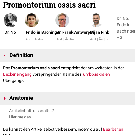
Promontorium ossis sacri
Dr. No,
Fridolin
Bachinge
Dr. No
Fridolin Bachinger
Dr. Frank Antwerpes
Bijan Fink
+ 3
Arzt | Ärztin
Arzt | Ärztin
Arzt | Ärztin
Definition
Das
Promontorium ossis sacri
entspricht der am weitesten in den
Beckeneingang
vorspringenden Kante des
lumbosakralen
Übergangs.
Anatomie
Das Promontorium ossis sacri wird in der Regel durch die Vorderkante
Artikelinhalt ist veraltet?
der
Basis ossis sacri
gebildet. Es entsteht durch den vom restlichen
Hier melden
Verlauf der
Wirbelsäule
abweichenden Verbindungswinkel des fünften
Lendenwirbels
mit dem
Kreuzbein
(Os sacrum).
Du kannst den Artikel selbst verbessern, indem du auf
Bearbeiten