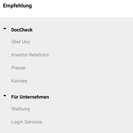
Empfehlung
DocCheck
Über Uns
Investor Relations
Presse
Karriere
Für Unternehmen
Werbung
Login Services