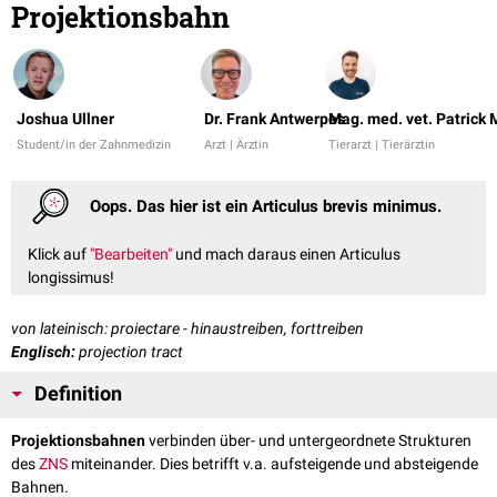
Projektionsbahn
Joshua Ullner
Dr. Frank Antwerpes
Mag. med. vet. Patrick
Student/in der Zahnmedizin
Arzt | Ärztin
Tierarzt | Tierärztin
Oops. Das hier ist ein Articulus brevis minimus.
Klick auf
"Bearbeiten"
und mach daraus einen Articulus
longissimus!
von lateinisch: proiectare - hinaustreiben, forttreiben
Englisch:
projection tract
Definition
Projektionsbahnen
verbinden über- und untergeordnete Strukturen
des
ZNS
miteinander. Dies betrifft v.a. aufsteigende und absteigende
Bahnen.