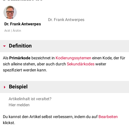
Dr. Frank Antwerpes
Dr. Frank Antwerpes
Arzt | Ärztin
Definition
Als
Primärkode
bezeichnet in
Kodierungssytemen
einen Kode, der für
sich alleine stehen, aber auch durch
Sekundärkodes
weiter
spezifiziert werden kann.
Beispiel
Im
ICD-10
können Kodes mit einem † versehen werden, um sie als
Artikelinhalt ist veraltet?
Primär- bzw.
Ätiologiekode
auszuweisen. Diese Kodes können alleine
Hier melden
stehen oder werden zusammen mit einer Sternschlüsselnummer (*) oder
Ausrufezeichenschlüsselnummer (!) kombiniert.
Du kannst den Artikel selbst verbessern, indem du auf
Bearbeiten
klickst.