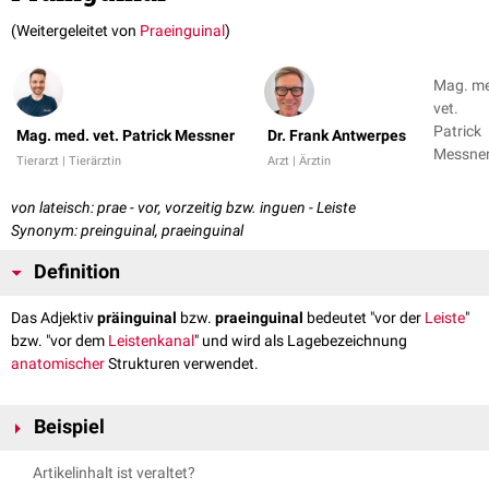
(Weitergeleitet von
Praeinguinal
)
Mag. m
vet.
Patrick
Mag. med. vet. Patrick Messner
Dr. Frank Antwerpes
Messner
Tierarzt | Tierärztin
Arzt | Ärztin
Dr. Fran
Antwer
von lateisch: prae - vor, vorzeitig bzw. inguen - Leiste
Synonym: preinguinal, praeinguinal
Definition
Das Adjektiv
präinguinal
bzw.
praeinguinal
bedeutet "vor der
Leiste
"
bzw. "vor dem
Leistenkanal
" und wird als Lagebezeichnung
anatomischer
Strukturen verwendet.
Beispiel
Lage des
Hodens
während des
Descensus testis
, der vor dem
Artikelinhalt ist veraltet?
Durchtritt durch den Leistenkanal präinguinal zu liegen kommt