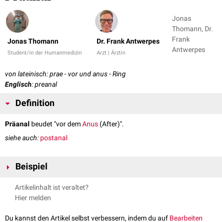
Jonas
Thomann, Dr.
Frank
Jonas Thomann
Dr. Frank Antwerpes
Antwerpes
Student/in der Humanmedizin
Arzt | Ärztin
von lateinisch: prae - vor und anus - Ring
Englisch
: preanal
Definition
Präanal
beudet "vor dem
Anus
(After)".
siehe auch:
postanal
Beispiel
präanale
Papillen
(siehe auch:
Thelaziose (Pferd)
)
Artikelinhalt ist veraltet?
Hier melden
Du kannst den Artikel selbst verbessern, indem du auf
Bearbeiten