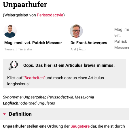
Unpaarhufer
(Weitergeleitet von
Perissodactyla
)
Mag. m
vet.
Patrick
Mag. med. vet. Patrick Messner
Dr. Frank Antwerpes
Messner
Tierarzt | Tierärztin
Arzt | Ärztin
Dr. Fran
Antwer
Oops. Das hier ist ein Articulus brevis minimus.
Klick auf
"Bearbeiten"
und mach daraus einen Articulus
longissimus!
Synonyme: Unpaarzeher, Perissodactyla, Mesaxonia
Englisch:
odd-toed ungulates
Definition
Unpaarhufer
stellen eine Ordnung der
Säugetiere
dar, die meist durch